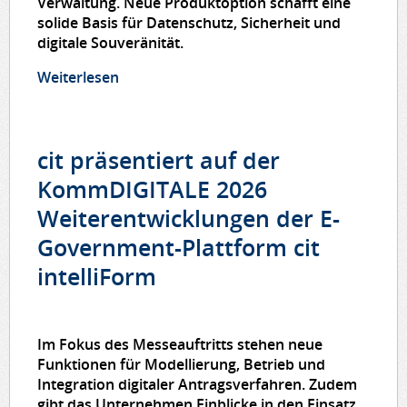
Verwaltung. Neue Produktoption schafft eine
solide Basis für Datenschutz, Sicherheit und
digitale Souveränität.
Weiterlesen
über Souveräne KI für die öffentliche
Verwaltung mit cit intelliForm KIM
cit präsentiert auf der
KommDIGITALE 2026
Weiterentwicklungen der E-
Government-Plattform cit
intelliForm
Im Fokus des Messeauftritts stehen neue
Funktionen für Modellierung, Betrieb und
Integration digitaler Antragsverfahren. Zudem
gibt das Unternehmen Einblicke in den Einsatz