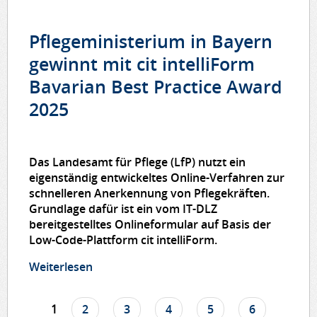
umgesetzt mit cit intelliForm
Pflegeministerium in Bayern
gewinnt mit cit intelliForm
Bavarian Best Practice Award
2025
Das Landesamt für Pflege (LfP) nutzt ein
eigenständig entwickeltes Online-Verfahren zur
schnelleren Anerkennung von Pflegekräften.
Grundlage dafür ist ein vom IT-DLZ
bereitgestelltes Onlineformular auf Basis der
Low-Code-Plattform cit intelliForm.
Weiterlesen
über Pflegeministerium in Bayern
gewinnt mit cit intelliForm Bavarian Best
Practice Award 2025
1
2
3
4
5
6
Seiten