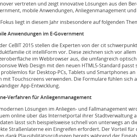
nover vertreten und zeigt innovative Lösungen aus den Ber
ernment, mobile Anwendungen, Anliegenmanagement und 
 Fokus liegt in diesem Jahr insbesondere auf folgenden The
ile Anwendungen im E-Government
 der CeBIT 2015 stellen die Experten von der cit schwerpun
uktfamilie cit intelliForm vor. Diese zeichnen sich vor all
zeroberfläche im Webbrowser aus, die umfangreich optisch 
ponsive Web Design mit den neuen HTML5-Standard passt s
 problemlos für Desktop-PCs, Tablets und Smartphones an u
h mit Touchscreens verwenden. Die Formulare fühlen sich a
wändiger App-Entwicklung.
ine-Verfahren für Anliegenmanagement
 modernen Lösungen im Anliegen- und Fallmanagement wird
uem online über das Internetportal ihrer Stadtverwaltung a
daten lässt sich beispielsweise schnell von unterwegs an d
kte Straßenlaterne ein Eingreifen erfordert. Der Vorteil für
en dank Plausibilitätsprüfungen bereits während der Eingabe