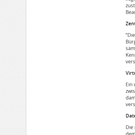
zust
Bea
Zen
“Die
Bür
säm
Ken
ver
Vir
Ein 
zwi
dam
ver
Dat
Die 
dem 