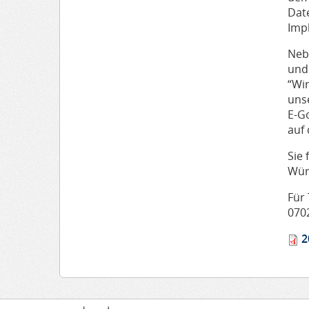
Dat
Imp
Neb
und 
“Wi
uns
E-G
auf 
Sie
Wür
Für
070
2