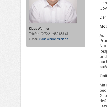
Han
Gov
Der
Mob
Klaus Wanner
Telefon:
(0 70 21) 950 858-61
Auf
E-Mail:
klaus.wanner@cit.de
Prod
Nut
Res
und
auc
auf
Onl
Mit
beq
Geo
defe
lieg