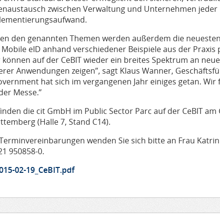
enaustausch zwischen Verwaltung und Unternehmen jeder
lementierungsaufwand.
en den genannten Themen werden außerdem die neuesten 
Mobile eID anhand verschiedener Beispiele aus der Praxis p
r können auf der CeBIT wieder ein breites Spektrum an ne
erer Anwendungen zeigen”, sagt Klaus Wanner, Geschäftsfüh
overnment hat sich im vergangenen Jahr einiges getan. Wir
der Messe.”
 finden die cit GmbH im Public Sector Parc auf der CeBIT a
ttemberg (Halle 7, Stand C14).
 Terminvereinbarungen wenden Sie sich bitte an Frau Katri
21 950858-0.
015-02-19_CeBIT.pdf