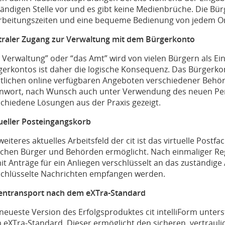
ändigen Stelle vor und es gibt keine Medienbrüche. Die Bür
rbeitungszeiten und eine bequeme Bedienung von jedem Or
traler Zugang zur Verwaltung mit dem Bürgerkonto
 Verwaltung” oder “das Amt” wird von vielen Bürgern als Ei
gerkontos ist daher die logische Konsequenz. Das Bürgerkon
tlichen online verfügbaren Angeboten verschiedener Beh
nwort, nach Wunsch auch unter Verwendung des neuen Per
schiedene Lösungen aus der Praxis gezeigt.
tueller Posteingangskorb
weiteres aktuelles Arbeitsfeld der cit ist das virtuelle Post
schen Bürger und Behörden ermöglicht. Nach einmaliger Reg
it Anträge für ein Anliegen verschlüsselt an das zuständig
schlüsselte Nachrichten empfangen werden.
entransport nach dem eXTra-Standard
neueste Version des Erfolgsproduktes cit intelliForm unter
eXTra-Standard. Dieser ermöglicht den sicheren, vertraulic