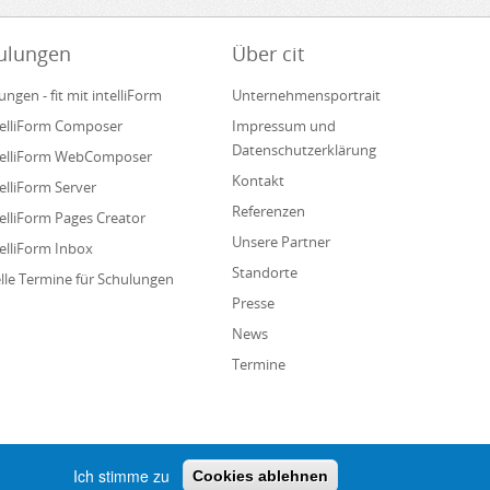
ulungen
Über cit
ungen - fit mit intelliForm
Unternehmensportrait
ntelliForm Composer
Impressum und
Datenschutzerklärung
ntelliForm WebComposer
Kontakt
telliForm Server
Referenzen
ntelliForm Pages Creator
Unsere Partner
telliForm Inbox
Standorte
lle Termine für Schulungen
Presse
News
Termine
Ich stimme zu
Cookies ablehnen