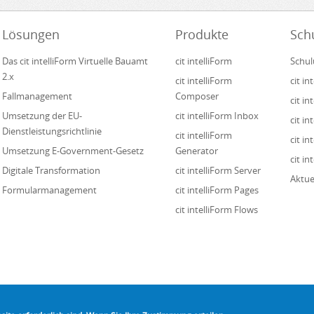
Lösungen
Produkte
Sch
Das cit intelliForm Virtuelle Bauamt
cit intelliForm
Schul
2.x
cit intelliForm
cit i
Fallmanagement
Composer
cit i
Umsetzung der EU-
cit intelliForm Inbox
cit in
Dienstleistungsrichtlinie
cit intelliForm
cit i
Umsetzung E-Government-Gesetz
Generator
cit in
Digitale Transformation
cit intelliForm Server
Aktue
Formularmanagement
cit intelliForm Pages
cit intelliForm Flows