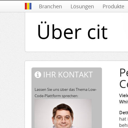
Branchen
Lösungen
Produkte
Über cit
P
IHR KONTAKT
C
Lassen Sie uns über das Thema Low-
Vie
Code-Plattform sprechen:
Whi
Det
hat
behi