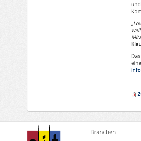
und
Kom
„Low
weil
Mit
Kla
Das
ein
info
2
Branchen