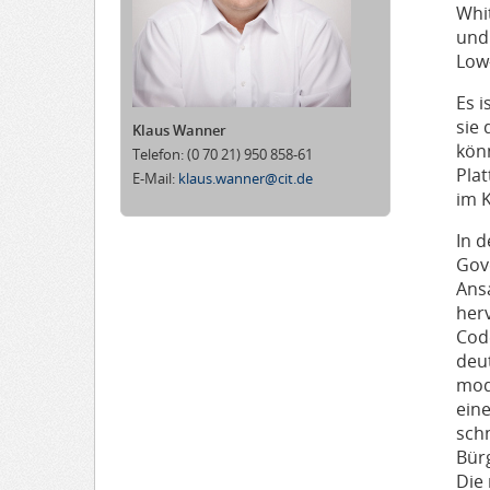
Whi
und
Low
Es 
sie
Klaus Wanner
kön
Telefon:
(0 70 21) 950 858-61
Pla
E-Mail:
klaus.wanner@cit.de
im 
In 
Gove
Ans
her
Cod
deut
mod
ein
sch
Bür
Die