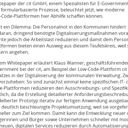
tepaper der cit GmbH, einem Spezialisten für E-Governmen
 formularbasierte Prozesse, beleuchtet jetzt, wie moderne
-Code-Plattformen hier Abhilfe schaffen können.
ist ein Dilemma: Die Personalnot in den Kommunen hindert
 daran, dringend benötigte Digitalisierungsmaßnahmen voran
nte jedoch die Arbeitslast reduzieren und damit dem Pers
ttformen bieten einen Ausweg aus diesem Teufelskreis, weil
Kern angehen.
dem Whitepaper erläutert Klaus Wanner, geschäftsführender 
rnment bei der cit, am Beispiel der Low-Code-Plattform cit
atzes in der Digitalisierung der kommunalen Verwaltung. Z
vorzuheben: So sind zunächst einmal keine spezifischen IT-
e-Plattformen reduzieren den Ausschreibungs- und Spezifika
lich, da die Erstellung detaillierter Anforderungsbeschreibu
ellierter Prototyp iterativ zur fertigen Anwendung ausgeba
e deutlich beschleunigte Projektumsetzung, weil sie vorgef
neller zum Ziel kommen. Damit kann die Entwicklung neuer
gerinnen und Bürger sowie Unternehmen schneller mit mode
 neuen, digitalen Services reduzieren durch Automatisieru