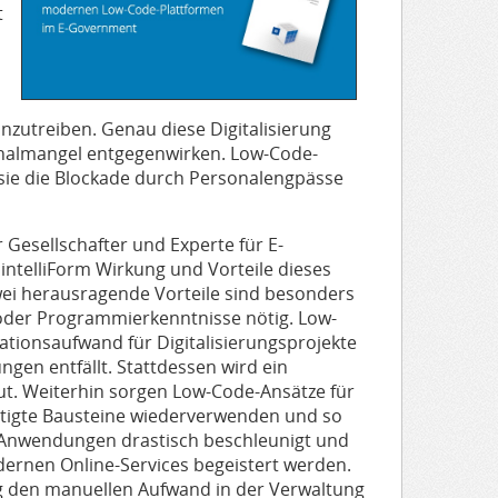
t
zutreiben. Genau diese Digitalisierung
onalmangel entgegenwirken. Low-Code-
 sie die Blockade durch Personalengpässe
Gesellschafter und Experte für E-
 intelliForm Wirkung und Vorteile dieses
wei herausragende Vorteile sind besonders
 oder Programmierkenntnisse nötig. Low-
tionsaufwand für Digitalisierungsprojekte
ngen entfällt. Stattdessen wird ein
ut. Weiterhin sorgen Low-Code-Ansätze für
ertigte Bausteine wiederverwenden und so
 Anwendungen drastisch beschleunigt und
rnen Online-Services begeistert werden.
ng den manuellen Aufwand in der Verwaltung