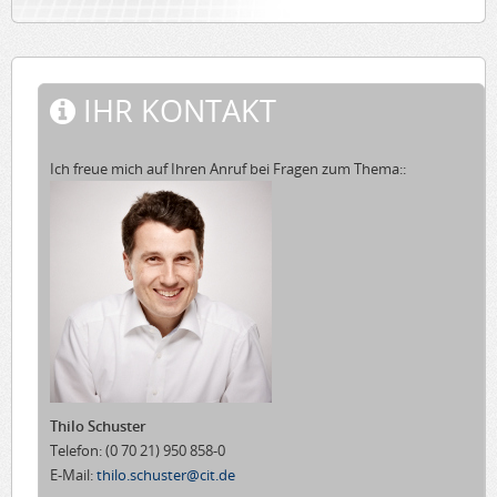
IHR KONTAKT
Ich freue mich auf Ihren Anruf bei Fragen zum Thema::
Thilo Schuster
Telefon:
(0 70 21) 950 858-0
E-Mail:
thilo.schuster@cit.de