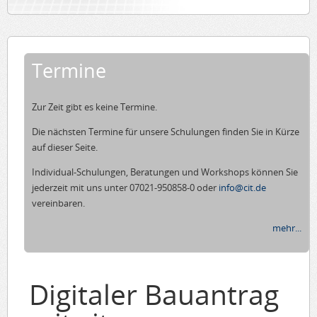
Termine
Zur Zeit gibt es keine Termine.
Die nächsten Termine für unsere Schulungen finden Sie in Kürze
auf dieser Seite.
Individual-Schulungen, Beratungen und Workshops können Sie
jederzeit mit uns unter 07021-950858-0 oder
info@cit.de
vereinbaren.
mehr...
Digitaler Bauantrag