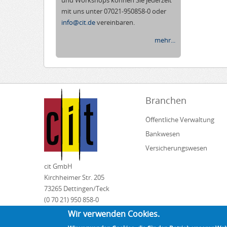
und Workshops können Sie jederzeit
mit uns unter 07021-950858-0 oder
info@cit.de
vereinbaren.
mehr...
Branchen
Öffentliche Verwaltung
Bankwesen
Versicherungswesen
cit GmbH
Kirchheimer Str. 205
73265 Dettingen/Teck
(0 70 21) 950 858-0
info@cit.de
Wir verwenden Cookies.
www.cit.de