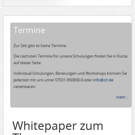
Termine
Zur Zeit gibt es keine Termine.
Die nächsten Termine für unsere Schulungen finden Sie in Kürze
auf dieser Seite.
Individual-Schulungen, Beratungen und Workshops können Sie
jederzeit mit uns unter 07021-950858-0 oder
info@cit.de
vereinbaren.
mehr...
Whitepaper zum