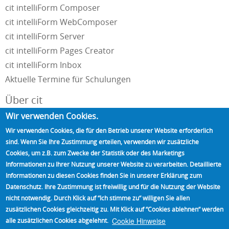
cit intelliForm Composer
cit intelliForm WebComposer
cit intelliForm Server
cit intelliForm Pages Creator
cit intelliForm Inbox
Aktuelle Termine für Schulungen
Über cit
Wir verwenden Cookies.
Unternehmensportrait
Wir verwenden Cookies, die für den Betrieb unserer Website erforderlich
Impressum und Datenschutzerklärung
sind. Wenn Sie Ihre Zustimmung erteilen, verwenden wir zusätzliche
Kontakt
Cookies, um z.B. zum Zwecke der Statistik oder des Marketings
Referenzen
Informationen zu Ihrer Nutzung unserer Website zu verarbeiten. Detaillierte
Informationen zu diesen Cookies finden Sie in unserer Erklärung zum
Unsere Partner
Datenschutz. Ihre Zustimmung ist freiwillig und für die Nutzung der Website
Standorte
nicht notwendig. Durch Klick auf “Ich stimme zu“ willigen Sie allen
Presse
zusätzlichen Cookies gleichzeitig zu. Mit Klick auf “Cookies ablehnen“ werden
News
Cookie Hinweise
alle zusätzlichen Cookies abgelehnt.