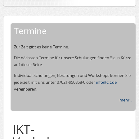
Termine
Zur Zeit gibt es keine Termine.
Die nächsten Termine für unsere Schulungen finden Sie in Kürze
auf dieser Seite.
Individual-Schulungen, Beratungen und Workshops können Sie
jederzeit mit uns unter 07021-950858-0 oder
info@cit.de
vereinbaren.
mehr...
IKT-