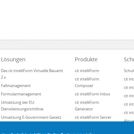
Lösungen
Produkte
Sch
Das cit intelliForm Virtuelle Bauamt
cit intelliForm
Schul
2.x
cit intelliForm
cit i
Fallmanagement
Composer
cit i
Formularmanagement
cit intelliForm Inbox
cit in
Umsetzung der EU-
cit intelliForm
cit i
Dienstleistungsrichtlinie
Generator
cit in
Umsetzung E-Government-Gesetz
cit intelliForm Server
Aktue
Digitale Transformation
cit intelliForm Pages