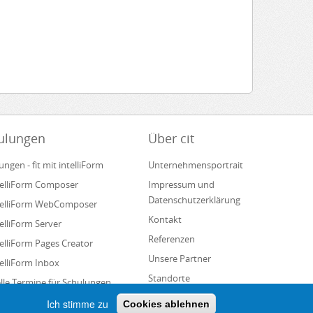
ulungen
Über cit
ungen - fit mit intelliForm
Unternehmensportrait
ntelliForm Composer
Impressum und
Datenschutzerklärung
ntelliForm WebComposer
Kontakt
telliForm Server
Referenzen
ntelliForm Pages Creator
Unsere Partner
telliForm Inbox
Standorte
lle Termine für Schulungen
Presse
Ich stimme zu
Cookies ablehnen