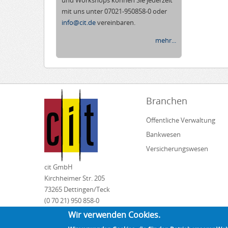
und Workshops können Sie jederzeit
mit uns unter 07021-950858-0 oder
info@cit.de
vereinbaren.
mehr...
Branchen
Öffentliche Verwaltung
Bankwesen
Versicherungswesen
cit GmbH
Kirchheimer Str. 205
73265 Dettingen/Teck
(0 70 21) 950 858-0
info@cit.de
Wir verwenden Cookies.
www.cit.de