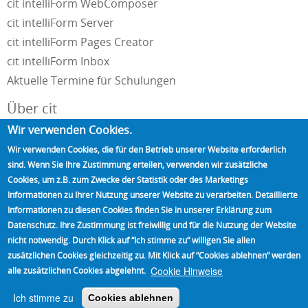
cit intelliForm WebComposer
cit intelliForm Server
cit intelliForm Pages Creator
cit intelliForm Inbox
Aktuelle Termine für Schulungen
Über cit
Wir verwenden Cookies.
Unternehmensportrait
Wir verwenden Cookies, die für den Betrieb unserer Website erforderlich
Impressum und Datenschutzerklärung
sind. Wenn Sie Ihre Zustimmung erteilen, verwenden wir zusätzliche
Kontakt
Cookies, um z.B. zum Zwecke der Statistik oder des Marketings
Referenzen
Informationen zu Ihrer Nutzung unserer Website zu verarbeiten. Detaillierte
Informationen zu diesen Cookies finden Sie in unserer Erklärung zum
Unsere Partner
Datenschutz. Ihre Zustimmung ist freiwillig und für die Nutzung der Website
Standorte
nicht notwendig. Durch Klick auf “Ich stimme zu“ willigen Sie allen
Presse
zusätzlichen Cookies gleichzeitig zu. Mit Klick auf “Cookies ablehnen“ werden
News
Cookie Hinweise
alle zusätzlichen Cookies abgelehnt.
Termine
Ich stimme zu
Cookies ablehnen