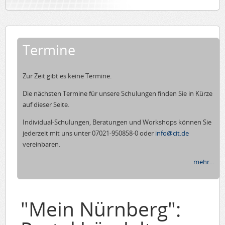
Termine
Zur Zeit gibt es keine Termine.
Die nächsten Termine für unsere Schulungen finden Sie in Kürze
auf dieser Seite.
Individual-Schulungen, Beratungen und Workshops können Sie
jederzeit mit uns unter 07021-950858-0 oder
info@cit.de
vereinbaren.
mehr...
"Mein Nürnberg":