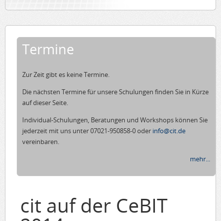
Termine
Zur Zeit gibt es keine Termine.
Die nächsten Termine für unsere Schulungen finden Sie in Kürze
auf dieser Seite.
Individual-Schulungen, Beratungen und Workshops können Sie
jederzeit mit uns unter 07021-950858-0 oder
info@cit.de
vereinbaren.
mehr...
cit auf der CeBIT