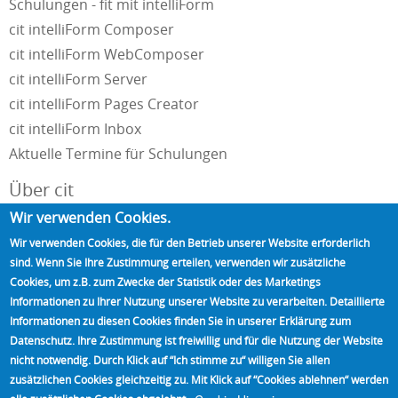
Schulungen - fit mit intelliForm
cit intelliForm Composer
cit intelliForm WebComposer
cit intelliForm Server
cit intelliForm Pages Creator
cit intelliForm Inbox
Aktuelle Termine für Schulungen
Über cit
Wir verwenden Cookies.
Unternehmensportrait
Wir verwenden Cookies, die für den Betrieb unserer Website erforderlich
Impressum und Datenschutzerklärung
sind. Wenn Sie Ihre Zustimmung erteilen, verwenden wir zusätzliche
Kontakt
Cookies, um z.B. zum Zwecke der Statistik oder des Marketings
Referenzen
Informationen zu Ihrer Nutzung unserer Website zu verarbeiten. Detaillierte
Informationen zu diesen Cookies finden Sie in unserer Erklärung zum
Unsere Partner
Datenschutz. Ihre Zustimmung ist freiwillig und für die Nutzung der Website
Standorte
nicht notwendig. Durch Klick auf “Ich stimme zu“ willigen Sie allen
Presse
zusätzlichen Cookies gleichzeitig zu. Mit Klick auf “Cookies ablehnen“ werden