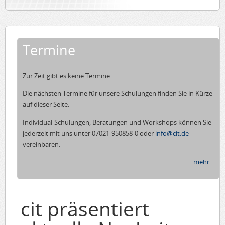
Termine
Zur Zeit gibt es keine Termine.
Die nächsten Termine für unsere Schulungen finden Sie in Kürze
auf dieser Seite.
Individual-Schulungen, Beratungen und Workshops können Sie
jederzeit mit uns unter 07021-950858-0 oder
info@cit.de
vereinbaren.
mehr...
cit präsentiert