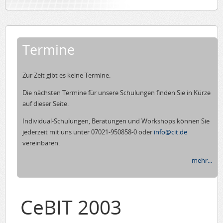
Termine
Zur Zeit gibt es keine Termine.
Die nächsten Termine für unsere Schulungen finden Sie in Kürze
auf dieser Seite.
Individual-Schulungen, Beratungen und Workshops können Sie
jederzeit mit uns unter 07021-950858-0 oder
info@cit.de
vereinbaren.
mehr...
CeBIT 2003