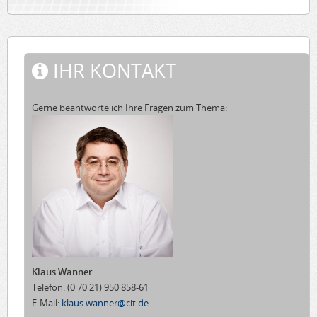
IHR KONTAKT
Gerne beantworte ich Ihre Fragen zum Thema:
Klaus Wanner
Telefon:
(0 70 21) 950 858-61
E-Mail:
klaus.wanner@cit.de