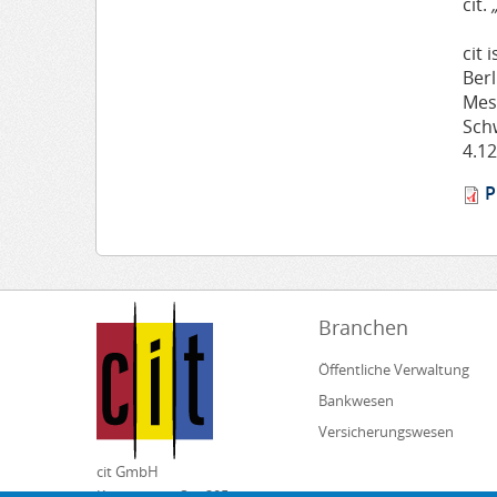
cit.
cit 
Ber
Mes
Sch
4.1
P
Branchen
Öffentliche Verwaltung
Bankwesen
Versicherungswesen
cit GmbH
Kirchheimer Str. 205