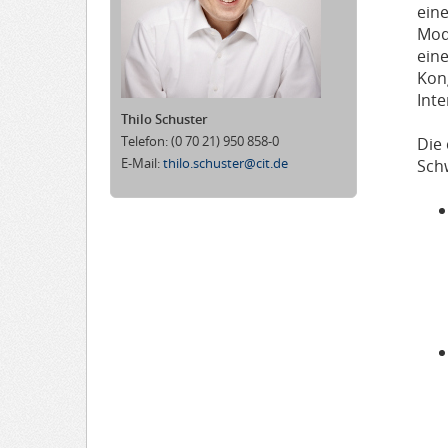
ein
Mod
eine
Kon
Int
Thilo Schuster
Telefon:
(0 70 21) 950 858-0
Die
E-Mail:
thilo.schuster@cit.de
Sch