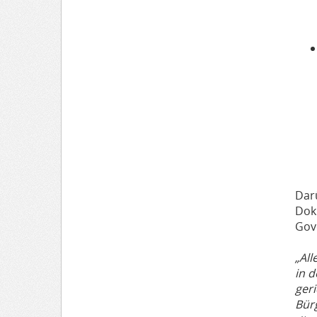
Dar
Dok
Gov
„Al
in 
ger
Bür