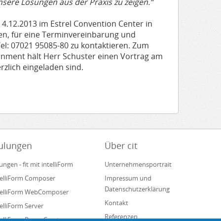
sere Lösungen aus der Praxis zu zeigen.“
 4.12.2013 im Estrel Convention Center in
en, für eine Terminvereinbarung und
Tel: 07021 95085-80 zu kontaktieren. Zum
ment hält Herr Schuster einen Vortrag am
zlich eingeladen sind.
ulungen
Über cit
ungen - fit mit intelliForm
Unternehmensportrait
ntelliForm Composer
Impressum und
Datenschutzerklärung
ntelliForm WebComposer
Kontakt
telliForm Server
Referenzen
ntelliForm Pages Creator