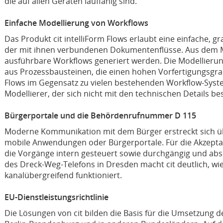
die auf allen Geräten lauffähig sind.
Einfache Modellierung von Workflows
Das Produkt cit intelliForm Flows erlaubt eine einfache, 
der mit ihnen verbundenen Dokumentenflüsse. Aus dem M
ausführbare Workflows generiert werden. Die Modellierung
aus Prozessbausteinen, die einen hohen Vorfertigungsgrad 
Flows im Gegensatz zu vielen bestehenden Workflow-Syst
Modellierer, der sich nicht mit den technischen Details b
Bürgerportale und die Behördenrufnummer D 115
Moderne Kommunikation mit dem Bürger erstreckt sich ü
mobile Anwendungen oder Bürgerportale. Für die Akzeptan
die Vorgänge intern gesteuert sowie durchgängig und abs
des Dreck-Weg-Telefons in Dresden macht cit deutlich, wie
kanalübergreifend funktioniert.
EU-Dienstleistungsrichtlinie
Die Lösungen von cit bilden die Basis für die Umsetzung 