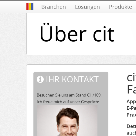
Branchen
Lösungen
Produkte
Über cit
c
IHR KONTAKT
F
Besuchen Sie uns am Stand CH/109.
App
Ich freue mich auf unser Gespräch:
E-P
Prax
Det
auc