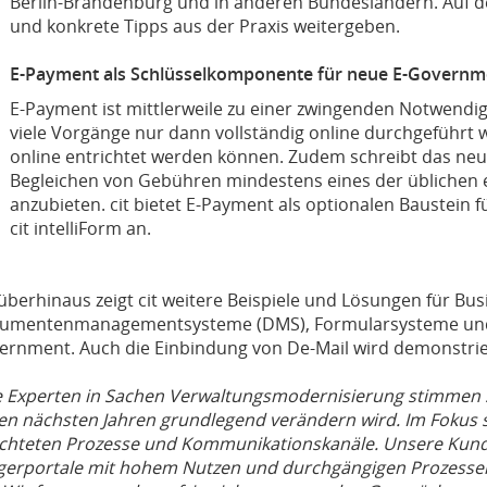
Berlin-Brandenburg und in anderen Bundesländern. Auf d
und konkrete Tipps aus der Praxis weitergeben.
E-Payment als Schlüsselkomponente für neue E-Govern
E-Payment ist mittlerweile zu einer zwingenden Notwend
viele Vorgänge nur dann vollständig online durchgeführ
online entrichtet werden können. Zudem schreibt das ne
Begleichen von Gebühren mindestens eines der üblichen 
anzubieten. cit bietet E-Payment als optionalen Baustein 
cit intelliForm an.
überhinaus zeigt cit weitere Beispiele und Lösungen für B
umentenmanagementsysteme (DMS), Formularsysteme und
ernment. Auch die Einbindung von De-Mail wird demonstrie
le Experten in Sachen Verwaltungsmodernisierung stimmen si
den nächsten Jahren grundlegend verändern wird. Im Fokus 
ichteten Prozesse und Kommunikationskanäle. Unsere Kunden
gerportale mit hohem Nutzen und durchgängigen Prozesse