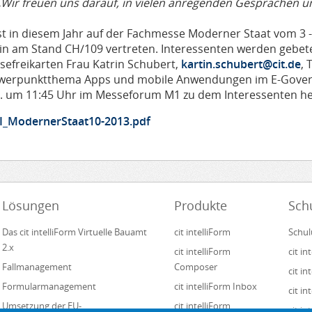
„Wir freuen uns darauf, in vielen anregenden Gesprächen un
ist in diesem Jahr auf der Fachmesse Moderner Staat vom 3 -
lin am Stand CH/109 vertreten. Interessenten werden gebet
sefreikarten Frau Katrin Schubert,
kartin.schubert@cit.de
, 
werpunktthema Apps und mobile Anwendungen im E-Govern
2. um 11:45 Uhr im Messeforum M1 zu dem Interessenten her
I_ModernerStaat10-2013.pdf
Lösungen
Produkte
Sch
Das cit intelliForm Virtuelle Bauamt
cit intelliForm
Schul
2.x
cit intelliForm
cit i
Fallmanagement
Composer
cit i
Formularmanagement
cit intelliForm Inbox
cit in
Umsetzung der EU-
cit intelliForm
cit i