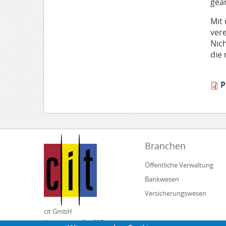
geä
Mit 
vere
Nic
die
P
Branchen
Öffentliche Verwaltung
Bankwesen
Versicherungswesen
cit GmbH
Kirchheimer Str. 205