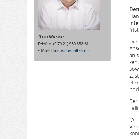
Det
Han
inte
fri
Klaus Wanner
Die 
Telefon:
(0 70 21) 950 858-61
Absc
E-Mail:
klaus.wanner@cit.de
an s
zen
sow
zus
elek
hoc
Berl
Fal
“An 
Ver
kön