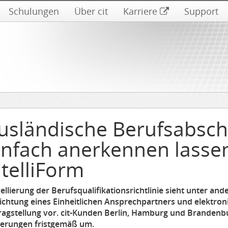
Schulungen
Über cit
Karriere
Support
usländische Berufsabsch
infach anerkennen lassen
ntelliForm
llierung der Berufsqualifikationsrichtlinie sieht unter an
richtung eines Einheitlichen Ansprechpartners und elektron
ragstellung vor. cit-Kunden Berlin, Hamburg und Brandenb
erungen fristgemäß um.