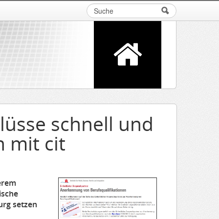
Suche
Suchformular
lüsse schnell und
 mit cit
derem
ische
urg setzen