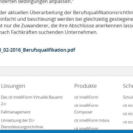
nderten Bedingungen anpassen.”
der aktuellen Überarbeitung der Berufsqualifikationsrichtli
infacht und beschleunigt werden bei gleichzeitig gestiegene
ht nur die Zuwanderer, die ihre Abschlüsse anerkennen lass
 nach Fachkräften suchenden Unternehmen.
I_02-2016_Berufsqualifikation.pdf
Lösungen
Produkte
Sch
Das cit intelliForm Virtuelle Bauamt
cit intelliForm
Schul
2.x
cit intelliForm
cit i
Fallmanagement
Composer
cit i
Umsetzung der EU-
cit intelliForm Inbox
cit in
Dienstleistungsrichtlinie
cit intelliForm
cit i