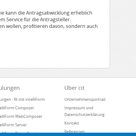
nie kann die Antragsabwicklung erheblich
m Service für die Antragsteller.
en wollen, profitieren davon, sondern auch
ulungen
Über cit
ungen - fit mit intelliForm
Unternehmensportrait
ntelliForm Composer
Impressum und
Datenschutzerklärung
ntelliForm WebComposer
Kontakt
telliForm Server
Referenzen
ntelliForm Pages Creator