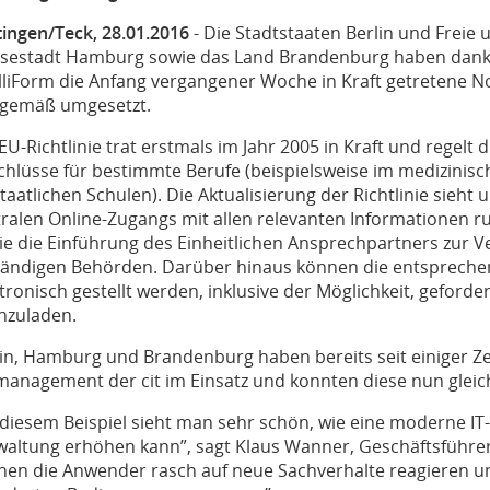
tingen/Teck, 28.01.2016
- Die Stadtstaaten Berlin und Freie 
sestadt Hamburg sowie das Land Brandenburg haben dank d
lliForm die Anfang vergangener Woche in Kraft getretene Nov
stgemäß umgesetzt.
EU-Richtlinie trat erstmals im Jahr 2005 in Kraft und rege
hlüsse für bestimmte Berufe (beispielsweise im medizinisc
taatlichen Schulen). Die Aktualisierung der Richtlinie sieht
tralen Online-Zugangs mit allen relevanten Informationen 
ie die Einführung des Einheitlichen Ansprechpartners zur V
tändigen Behörden. Darüber hinaus können die entspreche
tronisch gestellt werden, inklusive der Möglichkeit, geford
hzuladen.
in, Hamburg und Brandenburg haben bereits seit einiger Zei
lmanagement der cit im Einsatz und konnten diese nun gleic
diesem Beispiel sieht man sehr schön, wie eine moderne IT-In
waltung erhöhen kann”, sagt Klaus Wanner, Geschäftsführer 
nen die Anwender rasch auf neue Sachverhalte reagieren un