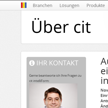
Branchen
Lösungen
Produkte
Über cit
A
IHR KONTAKT
e
Gerne beantworte ich Ihre Fragen zu
i
cit intelliForm:
Nove
Ein
Ant
Änd